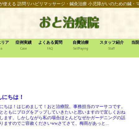
が使える 訪問リハビリマッサージ・鍼灸治療 小児障がいのための鍼・
エリア
症例実績
よくある質問
自費治療
スタッフ紹介
当
ea
Case
FAQ
SelfPaying
Staff
んにちは！
にちは！はじめまして！おと治療院、事務担当のマーサコです。
とともにブログをアップしていきたいと思いますので宜しくおね
します。しかしながら私の場合ほとんどなぜかガーデニングの話
りますのでご容赦くださいwwさてさて、梅雨があっと...