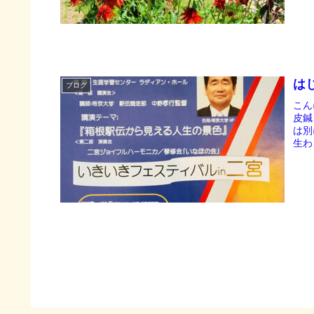
は
ブログ
こん
皮鍼
は別
生わ
われ
運動
さん