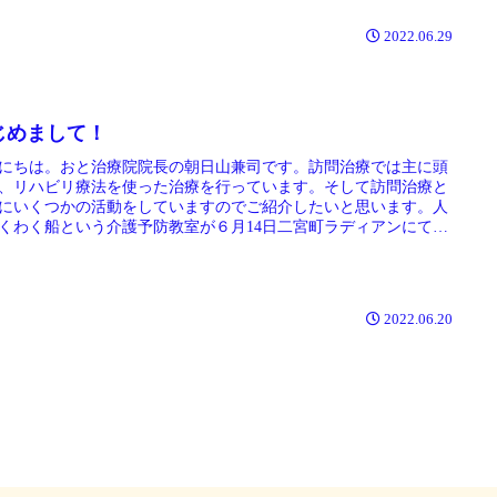
2022.06.29
じめまして！
にちは。おと治療院院長の朝日山兼司です。訪問治療では主に頭
、リハビリ療法を使った治療を行っています。そして訪問治療と
にいくつかの活動をしていますのでご紹介したいと思います。人
くわく船という介護予防教室が６月14日二宮町ラディアンにて行
ました。今回は『健康講話』『“コグニサイズ”という認知症予防
』『ペットボトルを使用した生花教室』『ボッチャ』等もりだく
の内容でした。
2022.06.20