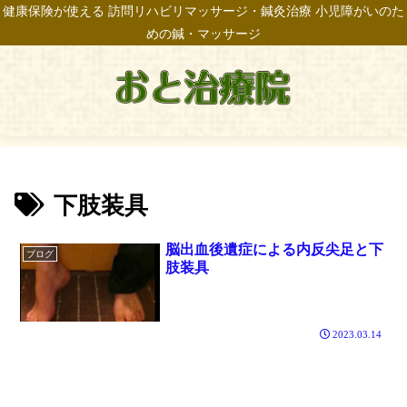
健康保険が使える 訪問リハビリマッサージ・鍼灸治療 小児障がいのた
めの鍼・マッサージ
下肢装具
脳出血後遺症による内反尖足と下
ブログ
肢装具
2023.03.14