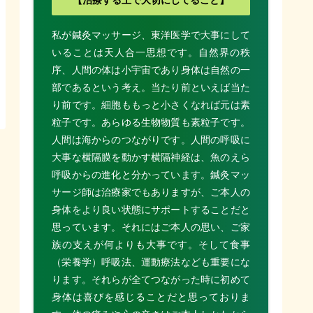
私が鍼灸マッサージ、東洋医学で大事にして
いることは天人合一思想です。自然界の秩
序、人間の体は小宇宙であり身体は自然の一
部であるという考え。当たり前といえば当た
り前です。細胞ももっと小さくなれば元は素
粒子です。あらゆる生物物質も素粒子です。
人間は海からのつながりです。人間の呼吸に
大事な横隔膜を動かす横隔神経は、魚のえら
呼吸からの進化と分かっています。鍼灸マッ
サージ師は治療家でもありますが、ご本人の
身体をより良い状態にサポートすることだと
思っています。それにはご本人の思い、ご家
族の支えが何よりも大事です。そして食事
（栄養学）呼吸法、運動療法なども重要にな
ります。それらが全てつながった時に初めて
身体は喜びを感じることだと思っておりま