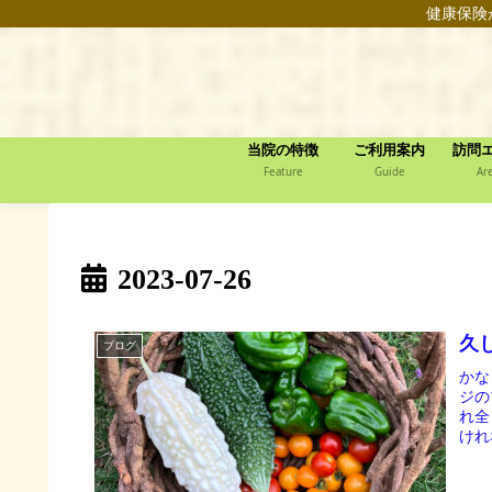
健康保険
当院の特徴
ご利用案内
訪問
Feature
Guide
Ar
2023-07-26
久
ブログ
かな
ジの
れ全
けれ