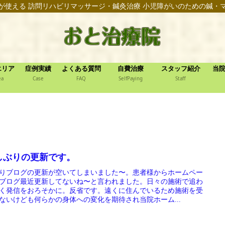
が使える 訪問リハビリマッサージ・鍼灸治療 小児障がいのための鍼・
エリア
症例実績
よくある質問
自費治療
スタッフ紹介
当
ea
Case
FAQ
SelfPaying
Staff
しぶりの更新です。
りブログの更新が空いてしまいました〜。患者様からホームペー
ブログ最近更新してないね〜と言われました。日々の施術で追わ
く発信をおろそかに。反省です。遠くに住んでいるため施術を受
ないけども何らかの身体への変化を期待され当院ホーム...