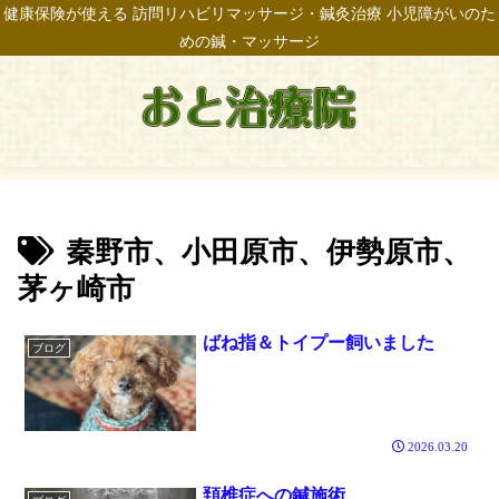
健康保険が使える 訪問リハビリマッサージ・鍼灸治療 小児障がいのた
めの鍼・マッサージ
秦野市、小田原市、伊勢原市、
茅ヶ崎市
ばね指＆トイプー飼いました
ブログ
2026.03.20
頚椎症への鍼施術