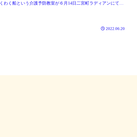
くわく船という介護予防教室が６月14日二宮町ラディアンにて行
ました。今回は『健康講話』『“コグニサイズ”という認知症予防
』『ペットボトルを使用した生花教室』『ボッチャ』等もりだく
の内容でした。
2022.06.20