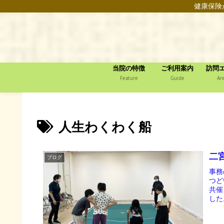
健康保険
当院の特徴
ご利用案内
訪問
Feature
Guide
Ar
人生わくわく船
二
ブログ
事務
つど
共催
した