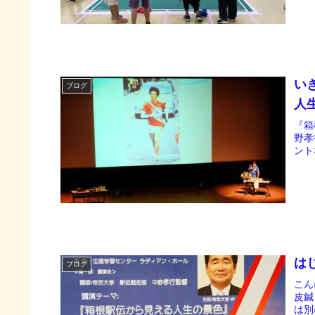
い
ブログ
人
『箱
野孝
ント
は
ブログ
こん
皮鍼
は別