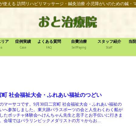
が使える 訪問リハビリマッサージ・鍼灸治療 小児障がいのための鍼・
エリア
症例実績
よくある質問
自費治療
スタッフ紹介
当
ea
Case
FAQ
SelfPaying
Staff
宮町 社会福祉大会・ふれあい福祉のつどい
のマーサコです。9月30日二宮町 社会福祉大会・ふれあい福祉の
いへ参加しました。東大跡パラスポーツの会と人生わくわく船が
したボッチャ体験会へけんちゃん先生と息子とお手伝いに行きま
。会場ではパラリンピックメダリストの方々からお...