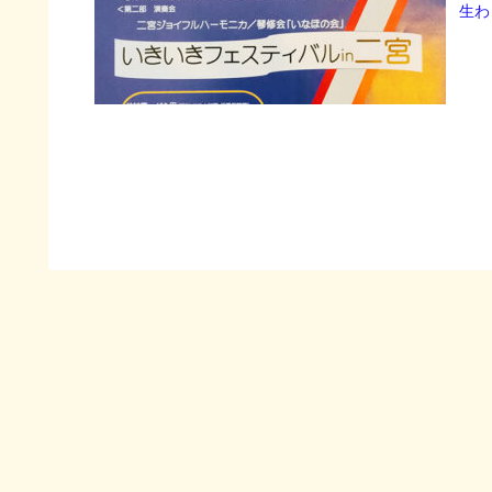
生わ
われ
運動
さん